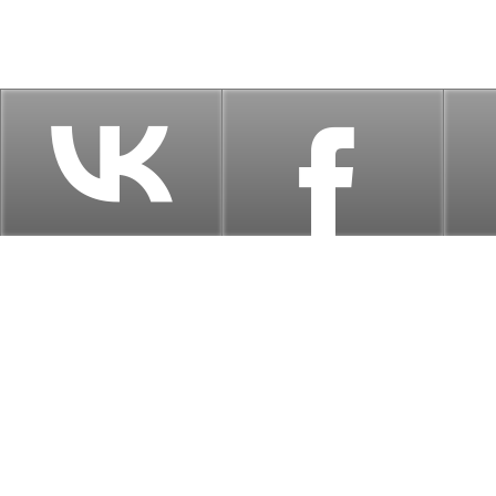
ТО и ремонт
Выездная бригада
Кузовной ремонт
Запча
г.
Адрес:
с
График работы:
Выходные:
с
+7
Телефоны:
+7