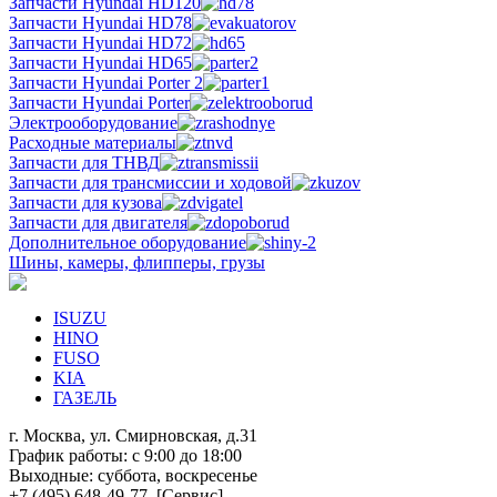
Запчасти Hyundai HD120
Запчасти Hyundai HD78
Запчасти Hyundai HD72
Запчасти Hyundai HD65
Запчасти Hyundai Porter 2
Запчасти Hyundai Porter
Электрооборудование
Расходные материалы
Запчасти для ТНВД
Запчасти для трансмиссии и ходовой
Запчасти для кузова
Запчасти для двигателя
Дополнительное оборудование
Шины, камеры, флипперы, грузы
ISUZU
HINO
FUSO
KIA
ГАЗЕЛЬ
г. Москва, ул. Смирновская, д.31
График работы: с
9:00
до
18:00
Выходные: суббота, воскресенье
+7 (495)
648-49-77
[Cервис]