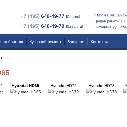
+7 (495)
648-49-77
г. Москва, ул. Смирн
[Cервис]
График работы: с
9
+7 (495)
648-49-78
[Запчасти]
Выходные: суббота,
ная бригада
Кузовной ремонт
Запчасти
Контакты
i HD65
D65
 2
Hyundai HD65
Hyundai HD72
Hyundai HD78